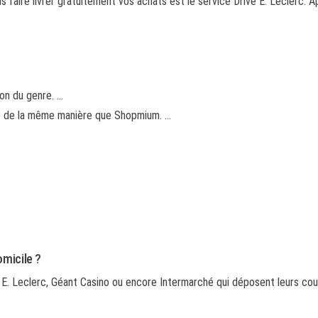
faire livrer gratuitement vos achats est le service Drive E. Leclerc. Ap
on du genre. …
 de la même manière que Shopmium. …
omicile ?
 E. Leclerc, Géant Casino ou encore Intermarché qui déposent leurs co