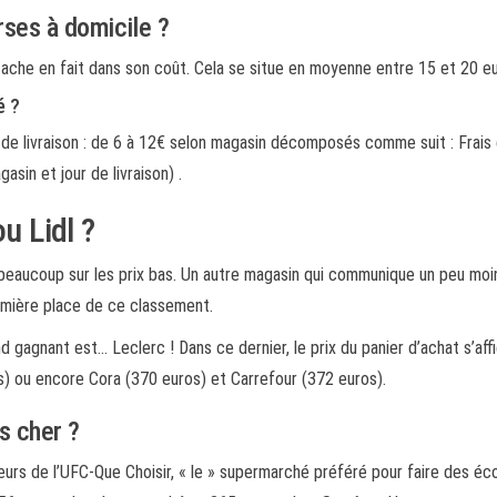
urses à domicile ?
 cache en fait dans son coût. Cela se situe en moyenne entre 15 et 20 eu
é ?
 livraison : de 6 à 12€ selon magasin décomposés comme suit : Frais de 
asin et jour de livraison) .
u Lidl ?
beaucoup sur les prix bas. Un autre magasin qui communique un peu moin
remière place de ce classement.
d gagnant est… Leclerc ! Dans ce dernier, le prix du panier d’achat s’af
s) ou encore Cora (370 euros) et Carrefour (372 euros).
s cher ?
eurs de l’UFC-Que Choisir, « le » supermarché préféré pour faire des éc